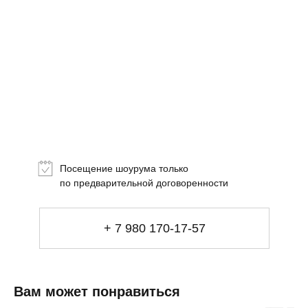
Топ-лист
Новинки
Подарки
Посещение шоурума только
Сеты
по предварительной договоренности
Мебель
+ 7 980 170-17-57
Свет
Декор
Посуда
Ценность обретения
Вам может понравиться
Купить за 100 000 ₽
Купить за 100 000 ₽
Искусство