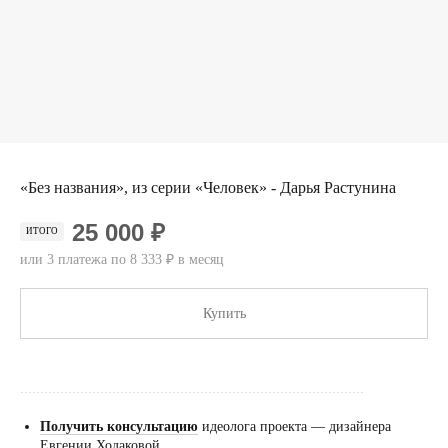
«Без названия», из серии «Человек» - Дарья Растунина
25 000 ₽
ИТОГО
или 3 платежа по 8 333 ₽ в месяц
Купить
......................................................................................
Получить консультацию
идеолога проекта — дизайнера
Евгении Ходаковой