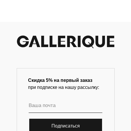
ст
современного искусства.
(
н
Скидка 5% на первый заказ
при подписке на нашу рассылку:
Подписаться