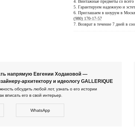
4. Винтажные предметы со всего
5. Гарантируем надежную и эсте
Пос
6. Приглашаем в шоурум в Москве
тол
(980) 170-17-57
7. Возврат в течение 7 дней в со
по 
...................................................
дог
сать напрямую Евгении Ходаковой — коллекционеру,
тектору и идеологу GALLERIQUE
ать напрямую Евгении Ходаковой —
изайнеру-архитектору и идеологу GALLERIQUE
ность обсудить любой лот, узнать о его истории
ак вписать его в свой интерьер.
WhatsApp