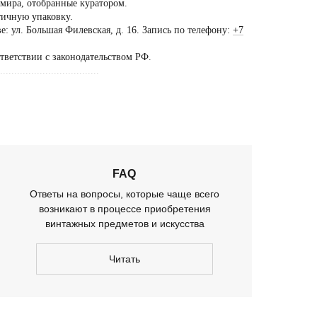
 мира, отобранные куратором.
тичную упаковку.
ещение шоурума
: ул. Большая Филевская, д. 16. Запись по телефону:
+7
ько
ответствии с законодательством РФ.
предварительной
...................................
оворенности
FAQ
Ответы на вопросы, которые чаще всего
возникают в процессе приобретения
винтажных предметов и искусства
Читать