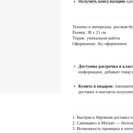
Получить консультацию
иде
...................................................
Техника и материалы: рисовая бу
Размер: 30 х 21 см
Тираж: уникальная работа
Оформление: без оформления
...................................................
Доступны рассрочка и клас
информацию, добавьте товар в
Купить в подарок:
напишит
доставки и контакты получате
...................................................
1. Быстрая и бережная доставка п
2. Самовывоз в Москве — бесплат
3. Возможность примерки в инте