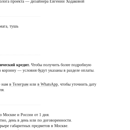
олога проекта — дизайнера Евгении Ходаковой
...................................
мага, тушь
...................................
сический кредит.
Чтобы получить более подробную
 корзину — условия будут указаны в разделе оплаты.
е нам
в Телеграм
или
в WhatsApp
, чтобы уточнить дату
ля.
...................................
о Москве и России от 1 дня.
но, день в день или по договоренности.
рьере габаритных предметов в Москве.