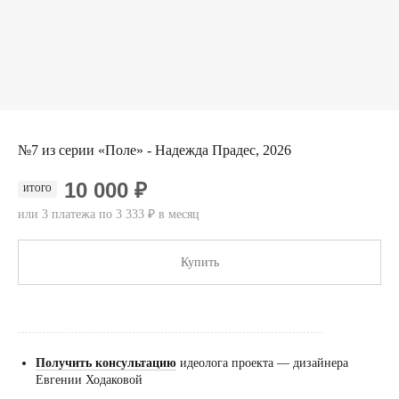
№7 из серии «Поле» - Надежда Прадес, 2026
10 000 ₽
ИТОГО
или 3 платежа по 3 333 ₽ в месяц
Купить
......................................................................................
Получить консультацию
идеолога проекта — дизайнера
Евгении Ходаковой