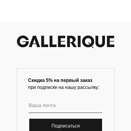
b
современного искусства.
Re
вер
Ве
Скидка 5% на первый заказ
при подписке на нашу рассылку:
Подписаться