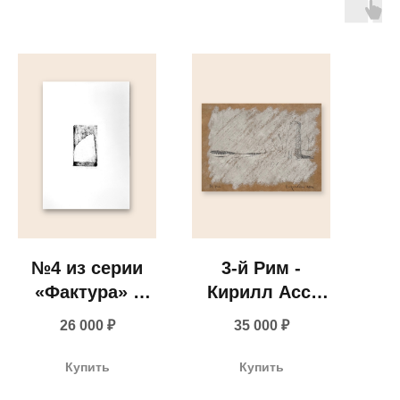
визуального
комфорта
№4 из серии
3-й Рим -
«Фактура» -
Кирилл Асс,
Мария
2021
+ 7 980 170-17-57
26 000
₽
35 000
₽
Маренкова,
(«E
2022
I d
info@gallerique.ru
Купить
Купить
mo
Магазин-галерея винтажных предметов и