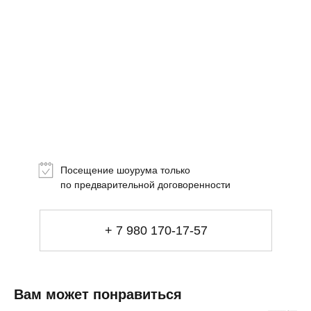
Топ-лист
Новинки
Подарки
Посещение шоурума только
Сеты
по предварительной договоренности
Мебель
+ 7 980 170-17-57
Свет
Декор
Посуда
Ценность обретения
Вам может понравиться
Купить за 100 000 ₽
Купить за 100 000 ₽
Искусство