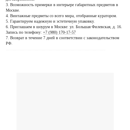
по предварительной
3. Возможность примерки в интерьере габаритных предметов в
договоренности
Москве.
4. Винтажные предметы со всего мира, отобранные куратором.
Вы можете напис
5. Гарантируем надежную и эстетичную упаковку.
Евгении Ходаков
6. Приглашаем в шоурум в Москве: ул. Большая Филевская, д. 16.
коллекционеру, ди
Запись по телефону:
+7 (980) 170-17-57
7. Возврат в течение 7 дней в соответствии с законодательством
архитектору и ид
РФ.
......................................................................................