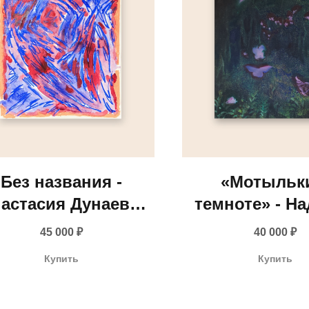
Без названия -
«Мотыльк
астасия Дунаева,
темноте» - Н
2025
Прадес, 2
45 000
₽
40 000
₽
info@gallerique.ru
Купить
Купить