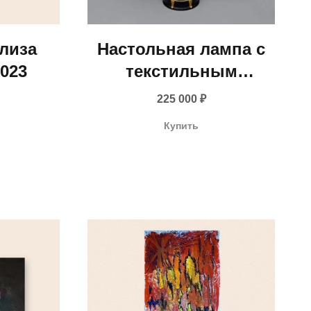
Элиза
Настольная лампа с
023
текстильным
абажуром (Италия,
225 000
₽
1960-1970-е гг.)
Купить