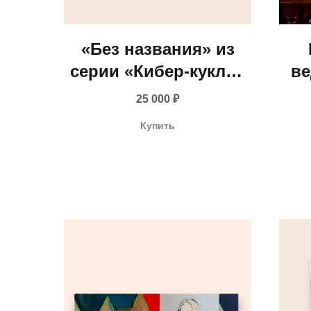
«Без названия» из
серии «Кибер-куклы.
ве
Портреты» - Дарья
б
25 000
₽
Растунина, 2026
(Ев
Купить