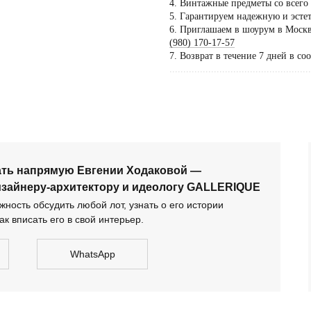
4. Винтажные предметы со всего
5. Гарантируем надежную и эсте
Пос
6. Приглашаем в шоурум в Москве
тол
(980) 170-17-57
7. Возврат в течение 7 дней в со
по 
...................................................
дог
сать напрямую Евгении Ходаковой — коллекционеру,
тектору и идеологу GALLERIQUE
ать напрямую Евгении Ходаковой —
изайнеру-архитектору и идеологу GALLERIQUE
ность обсудить любой лот, узнать о его истории
ак вписать его в свой интерьер.
WhatsApp