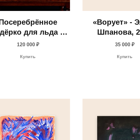
Посеребрённое
«Ворует» - 
дёрко для льда и
Шпанова, 2
утылок Christofle
120 000
₽
35 000
₽
ропа, середина XX
Купить
Купить
века)