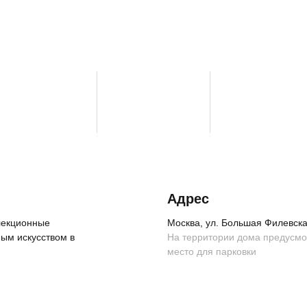
Адрес
ллекционные
Москва, ул. Большая Филевская
ым искусством в
На территории дома предусм
место для парковки