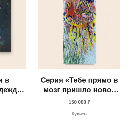
и в
Серия «Тебе прямо в
адежда
мозг пришло новое
026
сообщение,
150 000
₽
посмотри, вдруг там
Купить
что-то важное...»
Анастасия Дунаева,