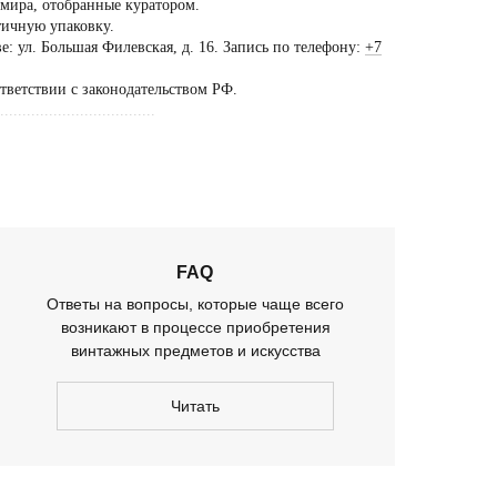
 мира, отобранные куратором.
тичную упаковку.
ещение шоурума
: ул. Большая Филевская, д. 16. Запись по телефону:
+7
ько
ответствии с законодательством РФ.
предварительной
...................................
оворенности
FAQ
Ответы на вопросы, которые чаще всего
возникают в процессе приобретения
винтажных предметов и искусства
Читать