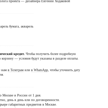
олога проекта — дизайнера Евгении Ходаковой
...................................
арель бумага, акварель
...................................
сический кредит.
Чтобы получить более подробную
 корзину — условия будут указаны в разделе оплаты.
е нам
в Телеграм
или
в WhatsApp
, чтобы уточнить дату
ля.
...................................
о Москве и России от 1 дня.
но, день в день или по договоренности.
рьере габаритных предметов в Москве.