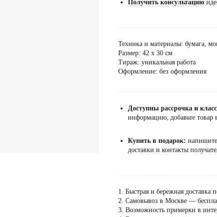
Получить консультацию
иде
...................................................
Техника и материалы: бумага, м
Размер: 42 х 30 см
Тираж: уникальная работа
Оформление: без оформления
...................................................
Доступны рассрочка и клас
информацию, добавьте товар в
Купить в подарок:
напишит
доставки и контакты получате
...................................................
1. Быстрая и бережная доставка п
2. Самовывоз в Москве — бесплат
3. Возможность примерки в инте