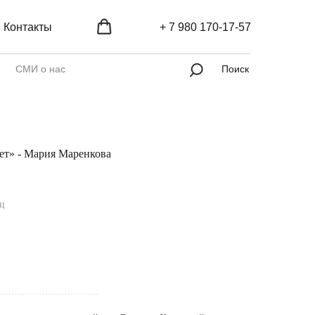
Контакты
+ 7 980 170-17-57
СМИ о нас
Поиск
ет» - Мария Маренкова
яц
...................................