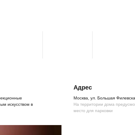
Адрес
ллекционные
Москва, ул. Большая Филевская
ым искусством в
На территории дома предусм
место для парковки