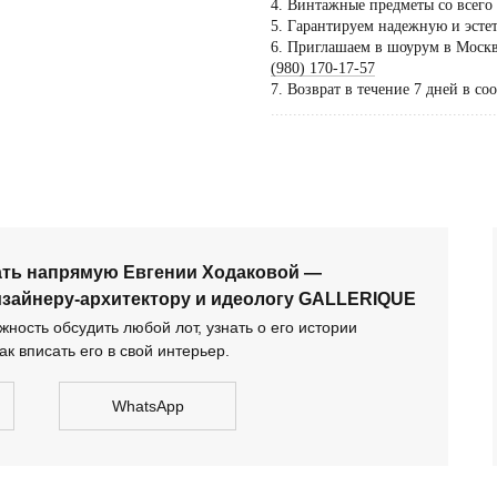
4. Винтажные предметы со всего
5. Гарантируем надежную и эсте
Пос
6. Приглашаем в шоурум в Москве
тол
(980) 170-17-57
7. Возврат в течение 7 дней в со
по 
...................................................
дог
сать напрямую Евгении Ходаковой — коллекционеру,
тектору и идеологу GALLERIQUE
ать напрямую Евгении Ходаковой —
изайнеру-архитектору и идеологу GALLERIQUE
ность обсудить любой лот, узнать о его истории
ак вписать его в свой интерьер.
WhatsApp