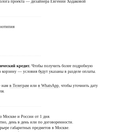
олога проекта — дизайнера Евгении Ходаковой
...................................
онотипия
...................................
сический кредит.
Чтобы получить более подробную
 корзину — условия будут указаны в разделе оплаты.
е нам
в Телеграм
или
в WhatsApp
, чтобы уточнить дату
ля.
...................................
о Москве и России от 1 дня.
но, день в день или по договоренности.
рьере габаритных предметов в Москве.