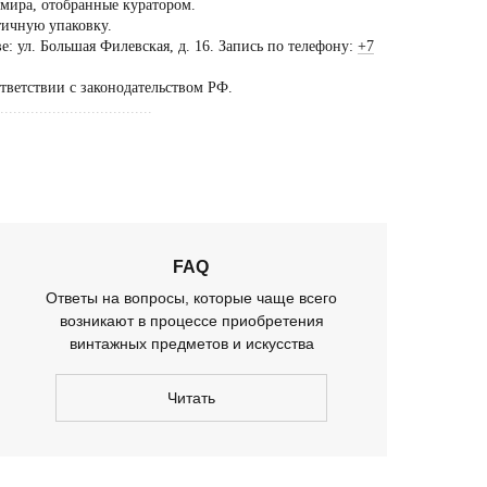
 мира, отобранные куратором.
тичную упаковку.
ещение шоурума
: ул. Большая Филевская, д. 16. Запись по телефону:
+7
ько
ответствии с законодательством РФ.
предварительной
...................................
оворенности
FAQ
Ответы на вопросы, которые чаще всего
возникают в процессе приобретения
винтажных предметов и искусства
Читать