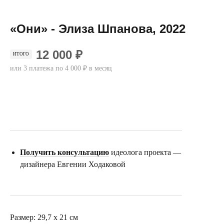
«Они» - Элиза Шпанова, 2022
12 000 ₽
ИТОГО
или 3 платежа по 4 000 ₽ в месяц
Купить
......................................................................................
Получить консультацию
идеолога проекта —
дизайнера Евгении Ходаковой
......................................................................................
Размер: 29,7 х 21 см