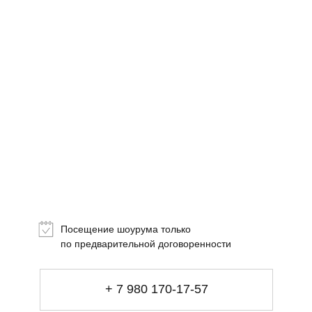
комфорта
Посещение шоурума только
+ 7 980 170-17-57
по предварительной договоренности
info@gallerique.ru
Магазин-галерея винтажных предметов и
+ 7 980 170-17-57
современного искусства.