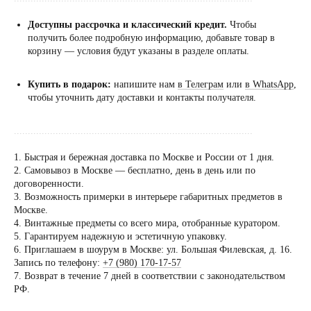
Доступны рассрочка и классический кредит.
Чтобы
получить более подробную информацию, добавьте товар в
корзину — условия будут указаны в разделе оплаты.
Купить в подарок:
напишите нам
в Телеграм
или
в WhatsApp
,
чтобы уточнить дату доставки и контакты получателя.
......................................................................................
1. Быстрая и бережная доставка по Москве и России от 1 дня.
2. Самовывоз в Москве — бесплатно, день в день или по
договоренности.
Посещение только
3. Возможность примерки в интерьере габаритных предметов в
по предварительной
Москве.
договоренности
4. Винтажные предметы со всего мира, отобранные куратором.
5. Гарантируем надежную и эстетичную упаковку.
Вы можете напис
6. Приглашаем в шоурум в Москве: ул. Большая Филевская, д. 16.
Евгении Ходаков
Запись по телефону:
+7 (980) 170-17-57
коллекционеру, ди
7. Возврат в течение 7 дней в соответствии с законодательством
РФ.
архитектору и ид