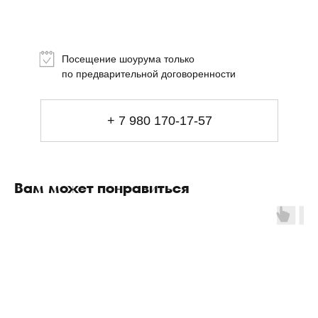
Топ-лист
Новинки
Подарки
Посещение шоурума только
Сеты
по предварительной договоренности
Мебель
+ 7 980 170-17-57
Свет
Декор
Посуда
Вам может понравиться
Ценность обретения
Купить за 100 000 ₽
Купить за 100 000 ₽
Искусство
визуального
комфорта