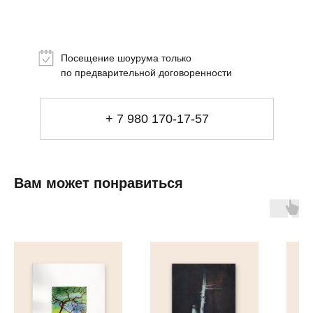
Топ-лист
Новинки
Подарки
Посещение шоурума только
Сеты
по предварительной договоренности
Мебель
+ 7 980 170-17-57
Свет
Декор
Посуда
Ценность обретения
Вам может понравиться
Купить за 100 000 ₽
Купить за 100 000 ₽
Искусство
визуального
комфорта