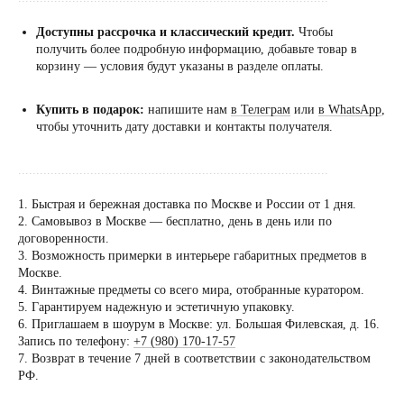
Доступны рассрочка и классический кредит.
Чтобы
получить более подробную информацию, добавьте товар в
корзину — условия будут указаны в разделе оплаты.
Купить в подарок:
напишите нам
в Телеграм
или
в WhatsApp
,
чтобы уточнить дату доставки и контакты получателя.
......................................................................................
1. Быстрая и бережная доставка по Москве и России от 1 дня.
2. Самовывоз в Москве — бесплатно, день в день или по
договоренности.
Посещение только
3. Возможность примерки в интерьере габаритных предметов в
по предварительной
Москве.
договоренности
4. Винтажные предметы со всего мира, отобранные куратором.
5. Гарантируем надежную и эстетичную упаковку.
Вы можете напис
6. Приглашаем в шоурум в Москве: ул. Большая Филевская, д. 16.
Евгении Ходаков
Запись по телефону:
+7 (980) 170-17-57
коллекционеру, ди
7. Возврат в течение 7 дней в соответствии с законодательством
РФ.
архитектору и ид