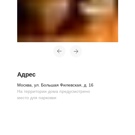
Топ-лист
Новинки
Подарки
Адрес
Сеты
Москва, ул. Большая Филевская, д. 16
На территории дома предусмотрено
Мебель
место для парковки
Свет
Декор
Посуда
Ценность обретения
Купить за 100 000 ₽
Купить за 100 000 ₽
Искусство