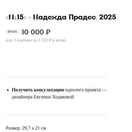
«№15» - Надежда Прадес, 2025
10 000 ₽
ИТОГО
или 3 платежа по 3 333 ₽ в месяц
Купить
......................................................................................
Получить консультацию
идеолога проекта —
дизайнера Евгении Ходаковой
......................................................................................
Размер: 29,7 х 21 см