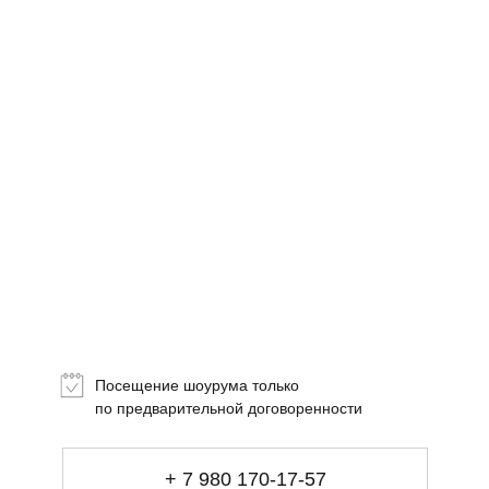
визуального
комфорта
Посещение шоурума только
+ 7 980 170-17-57
по предварительной договоренности
info@gallerique.ru
Магазин-галерея винтажных предметов и
+ 7 980 170-17-57