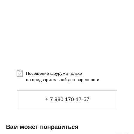
Топ-лист
Новинки
Подарки
Посещение шоурума только
Сеты
по предварительной договоренности
Мебель
+ 7 980 170-17-57
Свет
Декор
Посуда
Ценность обретения
Вам может понравиться
Купить за 100 000 ₽
Купить за 100 000 ₽
Искусство