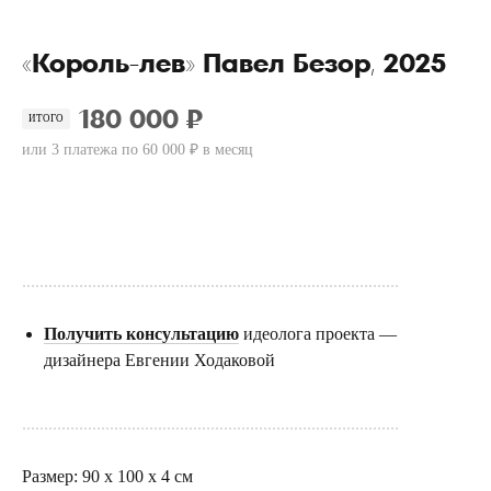
«Король-лев» Павел Безор, 2025
180 000 ₽
ИТОГО
или 3 платежа по 60 000 ₽ в месяц
Купить
......................................................................................
Получить консультацию
идеолога проекта —
дизайнера Евгении Ходаковой
......................................................................................
Размер: 90 х 100 х 4 см