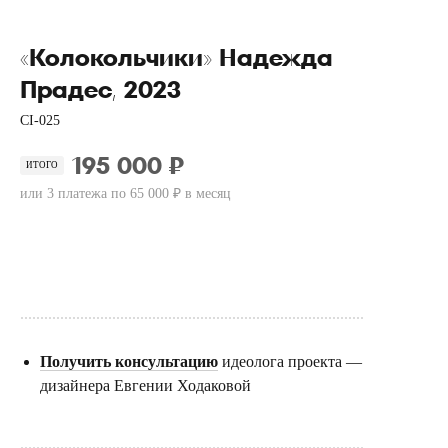
«Колокольчики» Надежда
Прадес, 2023
CI-025
195 000 ₽
ИТОГО
или 3 платежа по 65 000 ₽ в месяц
Купить
......................................................................................
Получить консультацию
идеолога проекта —
дизайнера Евгении Ходаковой
......................................................................................