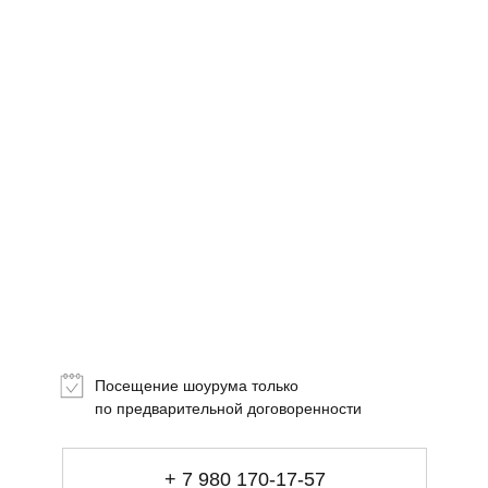
визуального
комфорта
Посещение шоурума только
+ 7 980 170-17-57
по предварительной договоренности
info@gallerique.ru
Магазин-галерея винтажных предметов и
+ 7 980 170-17-57