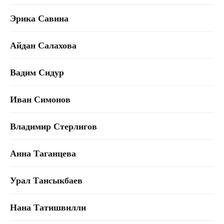
Топ-лист
Новинки
Эрика Савина
Подарки
Сеты
Айдан Салахова
Мебель
Вадим Сидур
Свет
Иван Симонов
Декор
Посуда
Владимир Стерлигов
Ценность обретения
Купить за 100 000 ₽
Купить за 100 000 ₽
Искусство
визуального
Анна Таганцева
комфорта
Урал Тансыкбаев
Нана Татишвилли