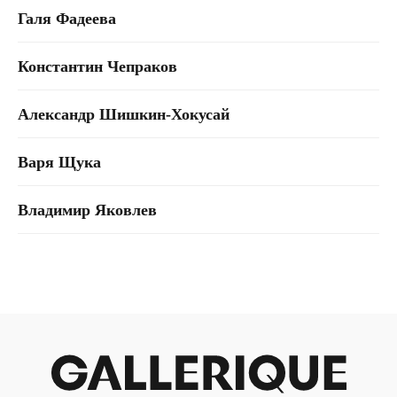
Галя Фадеева
Константин Чепраков
Александр Шишкин-Хокусай
Варя Щука
+ 7 980 170-17-57
Владимир Яковлев
info@gallerique.ru
Магазин-галерея винтажных предметов и
современного искусства.