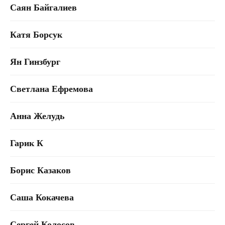
Саян Байгалиев
Катя Борсук
Ян Гинзбург
Светлана Ефремова
Анна Желудь
Гарик К
Борис Казаков
Саша Кокачева
Сергей Колосов