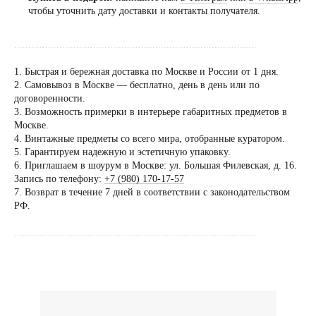
чтобы уточнить дату доставки и контакты получателя.
......................................................................................
1. Быстрая и бережная доставка по Москве и России от 1 дня.
2. Самовывоз в Москве — бесплатно, день в день или по
договоренности.
Посещение только
3. Возможность примерки в интерьере габаритных предметов в
по предварительной
Москве.
договоренности
4. Винтажные предметы со всего мира, отобранные куратором.
5. Гарантируем надежную и эстетичную упаковку.
Вы можете напис
6. Приглашаем в шоурум в Москве: ул. Большая Филевская, д. 16.
Евгении Ходаков
Запись по телефону:
+7 (980) 170-17-57
коллекционеру, ди
7. Возврат в течение 7 дней в соответствии с законодательством
РФ.
архитектору и ид
......................................................................................