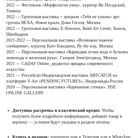
2022 — Фестиваль «Морфология улиц», куратор Ян Посадский,
Тюмень
2022 — Групповая выставка + аукцион «Тебя не узнать» арт-
группы ВЕХА, Новое крыло Дома Гоголя, Москва
2022 — Групповая выставка X-Nowness, Basel Art Center, Базель,
Швейцария
2021-2022 — Персональная выставка «Возможно важное
сообщение», куратор Като Бородина, By the way, Москва
2021 — Персональная выставка «Карандаш огонь вода и бутылка
лимонада и железная рука», Галерея Электрозавод, Москва
2021 — CADAF Online, диджитал ярмарка современного
искусства
2021 — Российско-Нидерландская выставка ARTCATCH на
платформе V-Art «PENDING FUTURES», Нидерланды-Россия
2020 — Персональная выставка «Карманные стенки», HSE
ONLINE GALLERY
......................................................................................
Доступны рассрочка и классический кредит.
Чтобы
получить более подробную информацию, добавьте товар в
корзину — условия будут указаны в разделе оплаты.
Купить в подарок:
напишите нам
в Телеграм
или
в WhatsApp
,