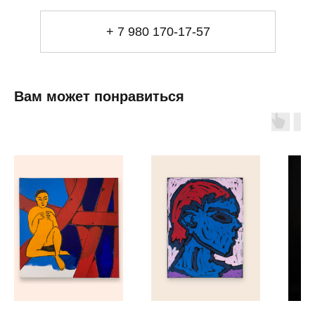
Мебель
+ 7 980 170-17-57
Свет
Декор
Посуда
Ценность обретения
Вам может понравиться
Купить за 100 000 ₽
Купить за 100 000 ₽
Искусство
визуального
комфорта