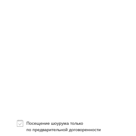
Топ-лист
Новинки
Подарки
Посещение шоурума только
Сеты
по предварительной договоренности