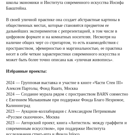
школы экономики и Института современного искусства Иосифа
Бакштейна.
В своей уличной практике она создает абстрактные картины в
общественных местах, которые становятся предметом ее
дальнейших экспериментов с репрезентацией, в том числе в
цифровом формате и на комнатных носителях. Несмотря на
наличие общих черт со стритартом, то есть взаимодействия с
пространством, эфемерностью и маргинальностью, ее практика
несет в себе четкие характеристики современного искусства и
может быть более точно описана как «уличная живопись».
Избранные проекты:
2024 — Групповая выставка и участие в книге «Части Стен III»
Алексея Партолы, Фонд Ruarts, Москва
2024 — Создание мурала рядом с пространством BARN совместно
с Евгением Малышевым при поддержке Фонда Благо Незримое,
Калининград
2023 — Аукцион-коллаборация с Александром Петриковым
«Русское сказочное», Москва
2023 — Авторский проект, книга «Антистиль: между граффити и
современным искусством», при поддержке Института
исследования стрит-арта и Фонда Inloсo