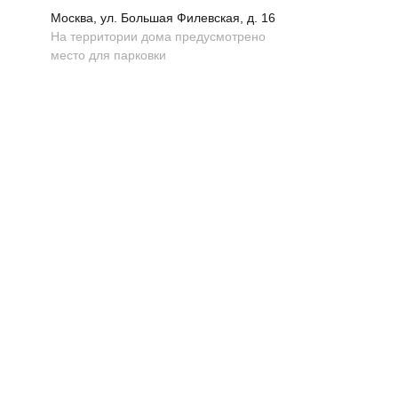
Москва, ул. Большая Филевская, д. 16
На территории дома предусмотрено
Мебель
место для парковки
Свет
Декор
Посуда
Ценность обретения
Купить за 100 000 ₽
Купить за 100 000 ₽
Искусство
визуального
комфорта