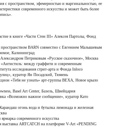
вия с пространством, эфемерностью и маргинальностью, ее
рактеристики современного искусства и может быть более
опись».
стие в книге «Части Стен III» Алексея Партолы, Фонд
с пространством BARN совместно с Евгением Малышевым
римое, Калининград
 Александром Петриковым «Русское сказочное», Москва
а «Антистиль: между граффити и современным
итута исследования стрит-арта и Фонда Inloсo
улиц», куратор Ян Посадский, Тюмень
кцион «Тебя не узнать» арт-группы ВЕХА, Новое крыло
ess, Basel Art Center, Базель, Швейцария
вка «Возможно важное сообщение», куратор Като
Карандаш огонь вода и бутылка лимонада и железная
сква
 ярмарка современного искусства
ая выставка ARTCATCH на платформе V-Art «PENDING