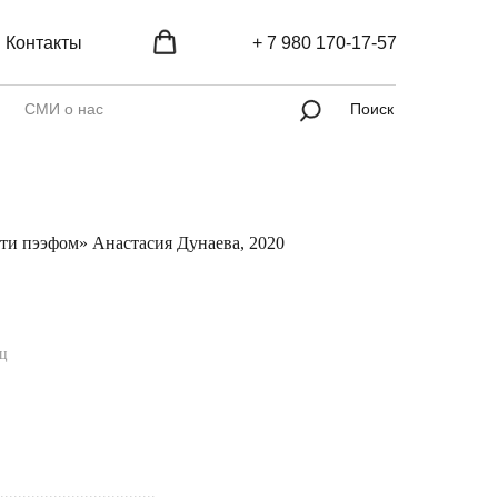
Контакты
+ 7 980 170-17-57
СМИ о нас
Поиск
ти пээфом» Анастасия Дунаева, 2020
яц
...................................