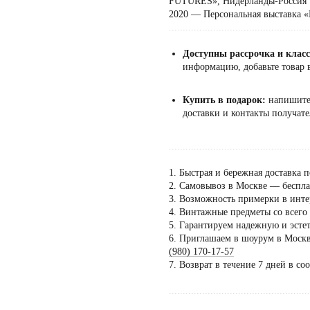
FUTURES», Нидерланды-Россия
2020 — Персональная выставка
...................................................
Доступны рассрочка и клас
информацию, добавьте товар в
Купить в подарок:
напишит
доставки и контакты получате
...................................................
1. Быстрая и бережная доставка п
2. Самовывоз в Москве — бесплат
3. Возможность примерки в инте
4. Винтажные предметы со всего
5. Гарантируем надежную и эсте
6. Приглашаем в шоурум в Москве
Пос
(980) 170-17-57
тол
7. Возврат в течение 7 дней в со
по 
...................................................
дог
сать напрямую Евгении Ходаковой — коллекционеру,