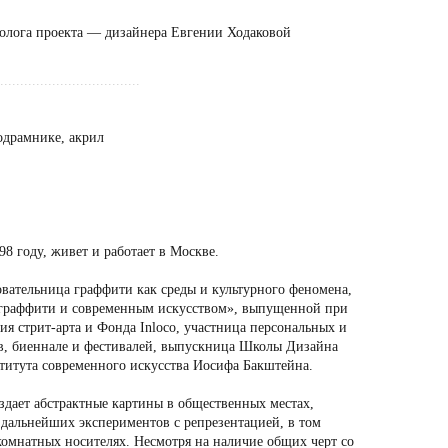
олога проекта — дизайнера Евгении Ходаковой
...................................
одрамнике, акрил
98 году, живет и работает в Москве.
овательница граффити как среды и культурного феномена,
 граффити и современным искусством», выпущенной при
я стрит-арта и Фонда Inloco, участница персональных и
в, биеннале и фестивалей, выпускница Школы Дизайна
итута современного искусства Иосифа Бакштейна.
здает абстрактные картины в общественных местах,
 дальнейших экспериментов с репрезентацией, в том
комнатных носителях. Несмотря на наличие общих черт со