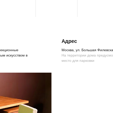
Адрес
ллекционные
Москва, ул. Большая Филевская
ым искусством в
На территории дома предусм
место для парковки