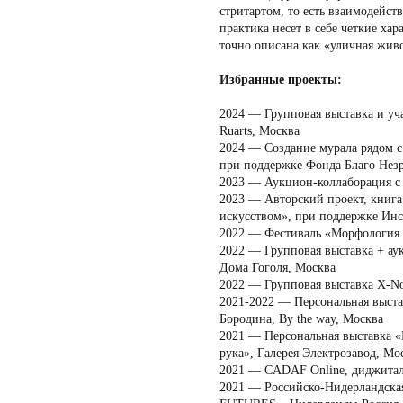
стритартом, то есть взаимодейст
практика несет в себе четкие ха
точно описана как «уличная жив
Избранные проекты:
2024 — Групповая выставка и уча
Ruarts, Москва
2024 — Создание мурала рядом 
при поддержке Фонда Благо Нез
2023 — Аукцион-коллаборация с
2023 — Авторский проект, книг
искусством», при поддержке Инст
2022 — Фестиваль «Морфология 
2022 — Групповая выставка + ау
Дома Гоголя, Москва
2022 — Групповая выставка X-Nown
2021-2022 — Персональная выста
Бородина, By the way, Москва
2021 — Персональная выставка «
рука», Галерея Электрозавод, Мо
2021 — CADAF Online, диджитал
2021 — Российско-Нидерландск