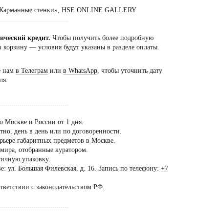
 «Карманные стенки», HSE ONLINE GALLERY
...................................
сический кредит.
Чтобы получить более подробную
 корзину — условия будут указаны в разделе оплаты.
е нам
в Телеграм
или
в WhatsApp
, чтобы уточнить дату
ля.
...................................
о Москве и России от 1 дня.
но, день в день или по договоренности.
рьере габаритных предметов в Москве.
 мира, отобранные куратором.
тичную упаковку.
: ул. Большая Филевская, д. 16. Запись по телефону:
+7
ещение шоурума
ько
ответствии с законодательством РФ.
предварительной
...................................
оворенности