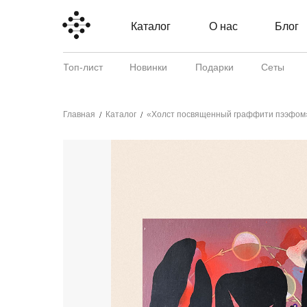
Каталог
О нас
Блог
Топ-лист
Новинки
Подарки
Сеты
Главная
Каталог
«Холст посвященный граффити пээфом»
/
/