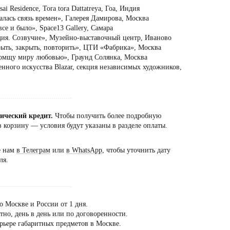
i Residence, Tora tora Dattatreya, Гоа, Индия
алась связь времен», Галерея Дамирова, Москва
се и было», Space13 Gallery, Самара
дия. Созвучие», Музейно-выставочный центр, Иваново
рыть, закрыть, повторить», ЦТИ «Фабрика», Москва
томщу миру любовью», Граунд Солянка, Москва
нного искусства Blazar, секция независимых художников,
...................................
сический кредит.
Чтобы получить более подробную
 корзину — условия будут указаны в разделе оплаты.
е нам
в Телеграм
или
в WhatsApp
, чтобы уточнить дату
ля.
...................................
о Москве и России от 1 дня.
но, день в день или по договоренности.
рьере габаритных предметов в Москве.