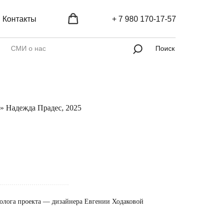
Контакты
+ 7 980 170-17-57
СМИ о нас
Поиск
» Надежда Прадес, 2025
...................................
олога проекта — дизайнера Евгении Ходаковой