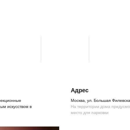
Адрес
ллекционные
Москва, ул. Большая Филевская
ым искусством в
На территории дома предусм
место для парковки