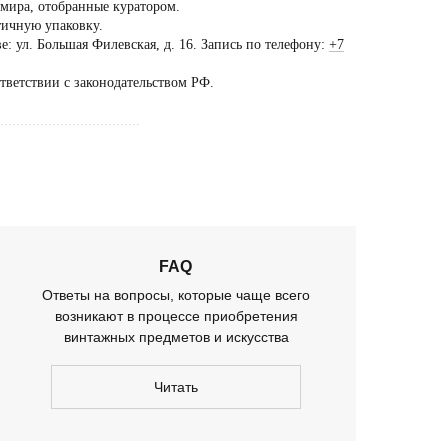
 мира, отобранные куратором.
тичную упаковку.
: ул. Большая Филевская, д. 16. Запись по телефону:
+7
ещение шоурума
ько
ответствии с законодательством РФ.
предварительной
...................................
оворенности
FAQ
Ответы на вопросы, которые чаще всего
возникают в процессе приобретения
винтажных предметов и искусства
Читать