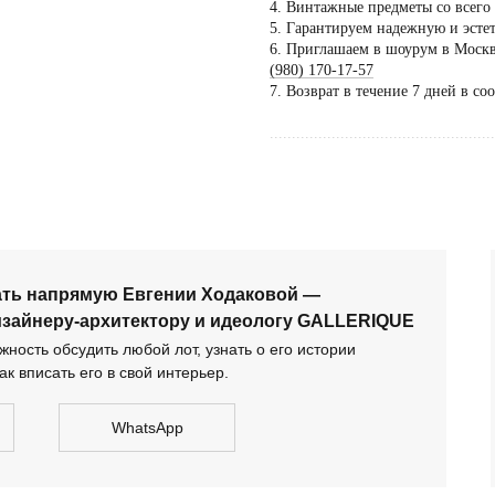
4. Винтажные предметы со всего
5. Гарантируем надежную и эсте
6. Приглашаем в шоурум в Москве
Пос
(980) 170-17-57
тол
7. Возврат в течение 7 дней в со
по 
...................................................
дог
сать напрямую Евгении Ходаковой — коллекционеру,
тектору и идеологу GALLERIQUE
ать напрямую Евгении Ходаковой —
изайнеру-архитектору и идеологу GALLERIQUE
ность обсудить любой лот, узнать о его истории
ак вписать его в свой интерьер.
WhatsApp