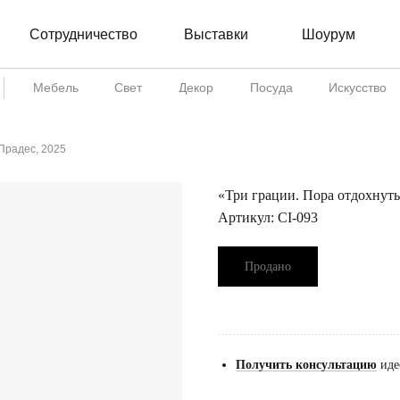
Сотрудничество
Шоурум
Выставки
Мебель
Свет
Декор
Посуда
Искусство
Прадес, 2025
«Три грации. Пора отдохнуть
Артикул:
CI-093
Продано
...................................................
Получить консультацию
иде