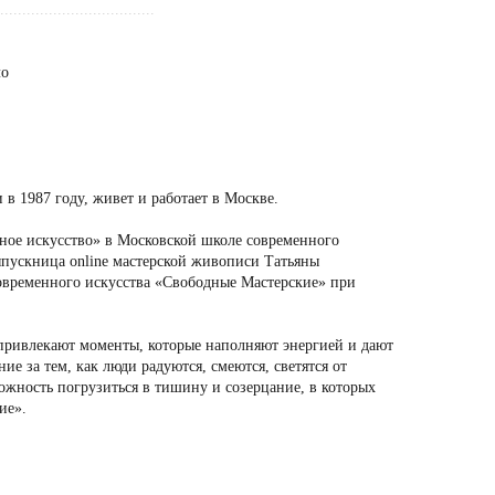
...................................
ло
 в 1987 году, живет и работает в Москве.
ное искусство» в Московской школе современного
ыпускница online мастерской живописи Татьяны
овременного искусства «Свободные Мастерские» при
привлекают моменты, которые наполняют энергией и дают
е за тем, как люди радуются, смеются, светятся от
зможность погрузиться в тишину и созерцание, в которых
ие».