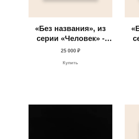
«Без названия», из
«
серии «Человек» -
с
Дарья Растунина
Д
25 000
₽
Купить